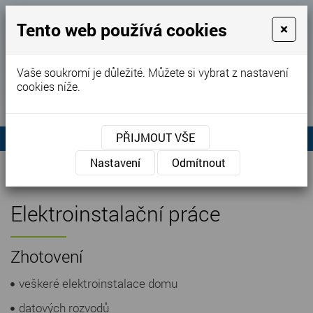
Tento web používá cookies
×
Vaše soukromí je důležité. Můžete si vybrat z nastavení
KONTAKTUJTE NÁS
cookies níže.
KONTAKTUJTE NÁS
+420
603
m.jurnikl@sezn
MENU
248
PŘIJMOUT VŠE
972
Nastavení
Odmítnout
Elektroinstalační práce
Zhotovení
veškeré elektroinstalace domu
datových rozvodů